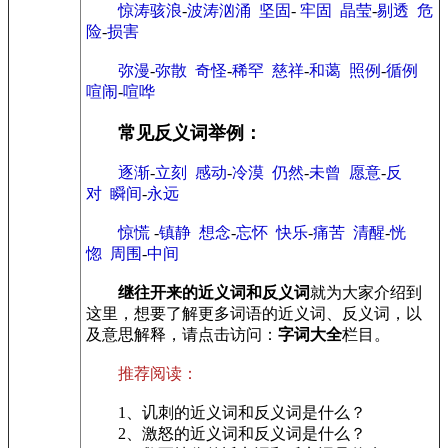
惊涛骇浪
-
波涛汹涌
坚固
-
牢固
晶莹
-
剔透
危
险
-
损害
弥漫
-
弥散
奇怪
-
稀罕
慈祥
-
和蔼
照例
-
循例
喧闹
-
喧哗
常见反义词举例：
逐渐
-
立刻
感动
-
冷漠
仍然
-
未曾
愿意
-
反
对
瞬间
-
永远
惊慌
-
镇静
想念
-
忘怀
快乐
-
痛苦
清醒
-
恍
惚
周围
-
中间
继往开来的近义词和反义词
就为大家介绍到
这里，想要了解更多词语的近义词、反义词，以
及意思解释，请点击访问：
字词大全
栏目。
推荐阅读：
1、讥刺的近义词和反义词是什么？
2、激怒的近义词和反义词是什么？