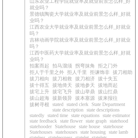
山东农业工程学院就业率及就业前景怎么样_好
就业吗？
景德镇陶瓷大学就业率及就业前景怎么样_好就
业吗？
江西农业大学就业率及就业前景怎么样_好就业
吗？
吉林动画学院就业率及就业前景怎么样_好就业
吗？
江西中医药大学就业率及就业前景怎么样_好就
业吗？
拍案而起
拍马溜须
拐弯抹角
拒之门外
拒人于千里之外
拒人千里
拒谏饰非
拔刀相助
拔刀相向
拔刀相救
拔刀相济
拔十失五
拔十得五
拔地倚天
拔地参天
拔地而起
拔宅上升
拔宅飞升
拔山举鼎
拔山扛鼎
拔山超海
拔新领异
拔本塞源
拔来报往
stated
stated clerk
State Department
拔树寻根
state description
state descriptions
statedly
stated time
state equations
state estimator
state feedback
state flower
state graph
statehood
statehooder
Statehouse
state house
statehouse
Statehouses
statehouses
state housing
state lamb
stateless
statelessness
statelet
statelets